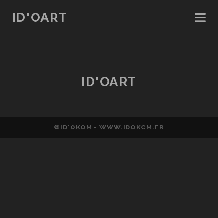
ID'OART
ID'OART
Posts
ID'OART
©ID'OKOM -
WWW.IDOKOM.FR